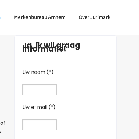
n
Merkenbureau Arnhem
Over Jurimark
Ja, ik wil graag
informatie!
Uw naam (*)
Uw e-mail (*)
of
w