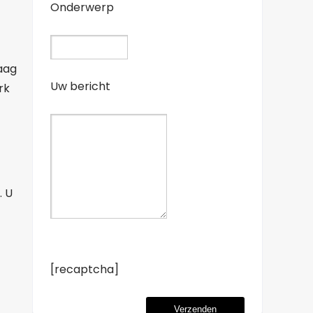
Onderwerp
aag
Uw bericht
rk
. U
[recaptcha]